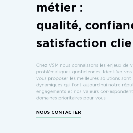
métier :
qualité, confian
satisfaction cli
Chez VSM nous connaissons les enjeux de 
problématiques quotidiennes. Identifier vos
vous proposer les meilleures solutions sont
dynamiques qui font aujourd’hui notre répu
engagements et nos valeurs correspondent
domaines prioritaires pour vous.
NOUS CONTACTER