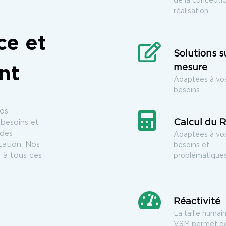
de la conceptio
réalisation
ce et
Solutions s
mesure
ent
Adaptées à vo
besoins
vos
Calcul du 
 besoins et
 des
Adaptées à vo
tation. Nos
besoins et
 à tous ces
problématique
Réactivité
La taille humai
VSM permet d