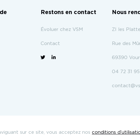
ide
Restons en contact
Nous rend
Évoluer chez VSM
ZI les Platt
Contact
Rue des Mûr
69390 Vourl
04 72 31 9
contact@vs
viguant sur ce site, vous acceptez nos
conditions d’utilisati
Plan du site
Mentions légales
Site réalisé par Omah