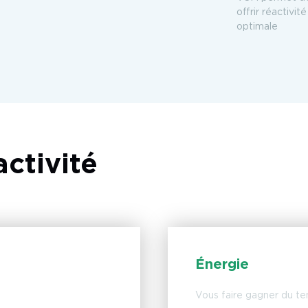
offrir réactivité
optimale
ctivité
Énergie
Vous faire gagner du tem