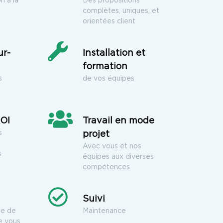
n à la
Des propositions
complètes, uniques, et
orientées client
ur-
Installation et
formation
s
de vos équipes
ROI
Travail en mode
s
projet
Avec vous et nos
s
équipes aux diverses
compétences
Suivi
ne de
Maintenance
e vous