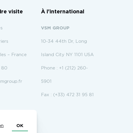
re visite
À l'international
es
VSM GROUP
iers
10-34 44th Dr, Long
es – France
Island City NY 1101 USA
5 80
Phone :
+1 (212) 260-
mgroup.fr
5901
Fax : (+33) 472 31 95 81
on
.
OK
a-Beach