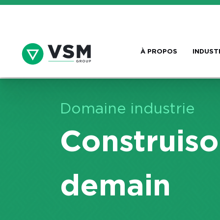
À PROPOS
INDUST
Domaine industrie
Construiso
demain