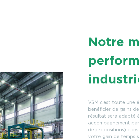
Notre mé
perfor
industri
VSM c’est toute une é
bénéficier de gains de
résultat sera adapté 
accompagnement parti
de propositions) dans 
votre gain de temps s