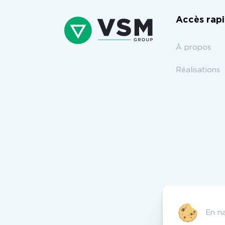
Accès rap
À propos
Réalisations
En na
©VSM